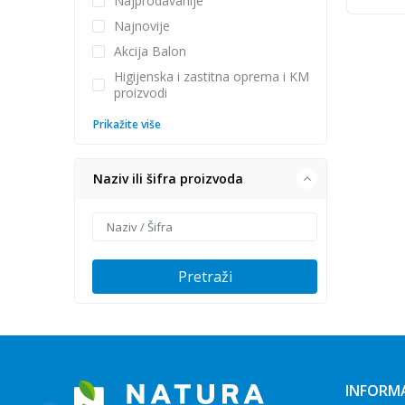
Najprodavanije
Najnovije
Akcija Balon
Higijenska i zastitna oprema i KM
proizvodi
Prikažite više
Naziv ili šifra proizvoda
Pretraži
INFORMA