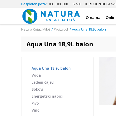
Besplatan poziv :
0800 000008
IZABERITE REGION DOSTAV
O nama
Onlin
Natura Knjaz Miloš
Proizvodi
Aqua Una 18,9L balon
Aqua Una 18,9L balon
Aqua Una 18,9L balon
Voda
Ledeni čajevi
Sokovi
Energetski napici
Pivo
Vino