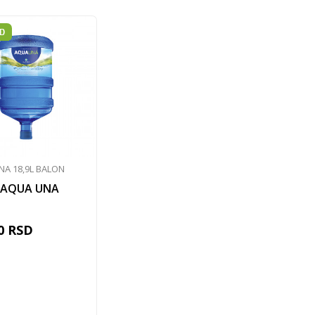
NA 18,9L BALON
 AQUA UNA
0
RSD
Dodaj u korpu