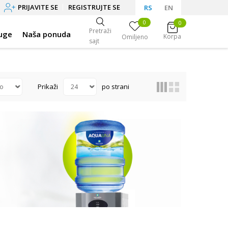
PRIJAVITE SE
REGISTRUJTE SE
RS
EN
0
0
Pretraži
uge
Naša ponuda
Korpa
Omiljeno
sajt
Prikaži
po strani