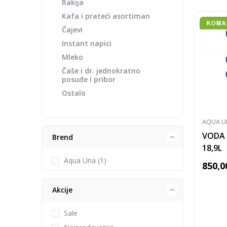
Rakija
Kafa i prateći asortiman
Čajevi
Instant napici
Mleko
Čaše i dr. jednokratno
posuđe i pribor
Ostalo
AQUA U
VODA
Brend
18,9L
Aqua Una (1)
850,0
Akcije
Sale