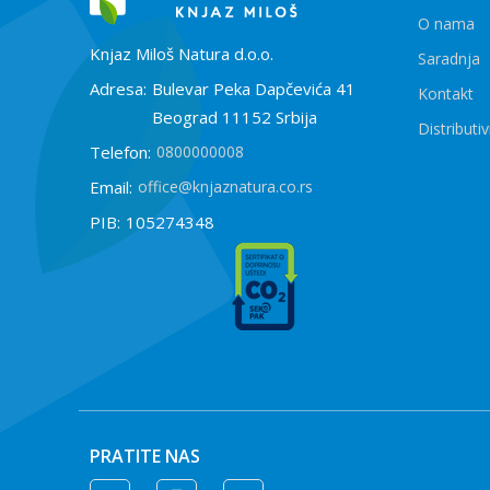
O nama
Knjaz Miloš Natura d.o.o.
Saradnja
Adresa:
Bulevar Peka Dapčevića 41
Kontakt
Beograd 11152 Srbija
Distributiv
Telefon:
0800000008
Email:
office@knjaznatura.co.rs
PIB:
105274348
PRATITE NAS