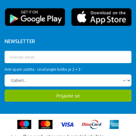
NEWSLETTER
Anti-spam zaštita - izračunajte koliko je 2 + 3 :
Prijavite se