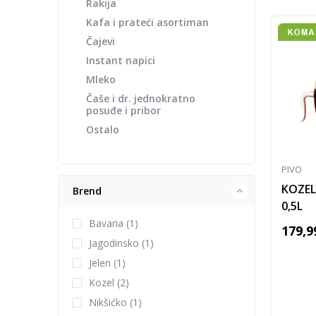
Rakija
Kafa i prateći asortiman
Čajevi
Instant napici
Mleko
Čaše i dr. jednokratno
posuđe i pribor
Ostalo
PIVO
KOZEL
Brend
0,5L
Bavaria (1)
179,9
Jagodinsko (1)
Jelen (1)
Kozel (2)
Nikšićko (1)