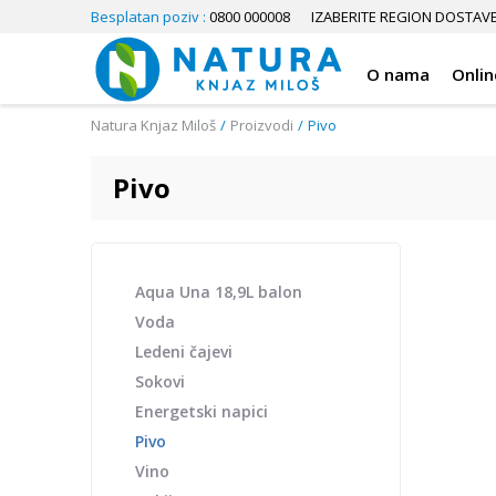
Besplatan poziv :
0800 000008
IZABERITE REGION DOSTAV
O nama
Onlin
Natura Knjaz Miloš
Proizvodi
Pivo
Pivo
Aqua Una 18,9L balon
Voda
Ledeni čajevi
Sokovi
Energetski napici
Pivo
Vino