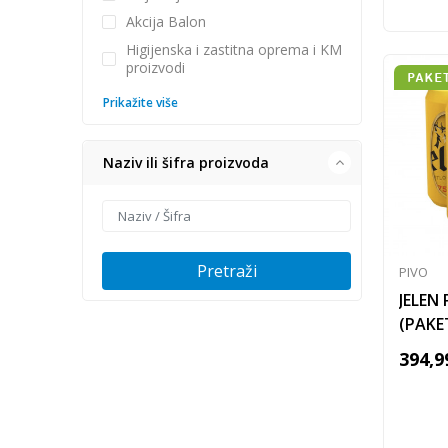
Akcija Balon
Higijenska i zastitna oprema i KM
proizvodi
Prikažite više
Naziv ili šifra proizvoda
Pretraži
PIVO
JELEN 
(PAKE
394,9