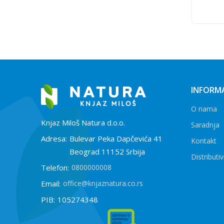
INFORMA
O nama
Knjaz Miloš Natura d.o.o.
Saradnja
Adresa:
Bulevar Peka Dapčevića 41
Kontakt
Beograd 11152 Srbija
Distributiv
Telefon:
0800000008
Email:
office@knjaznatura.co.rs
PIB:
105274348