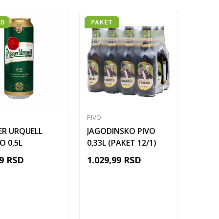
PIVO
ER URQUELL
JAGODINSKO PIVO
O 0,5L
0,33L (PAKET 12/1)
9
RSD
1.029,99
RSD
Dodaj u korpu
Dodaj u korpu