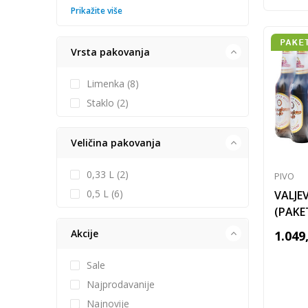
Prikažite više
Vrsta pakovanja
Limenka (8)
Staklo (2)
Veličina pakovanja
0,33 L (2)
PIVO
0,5 L (6)
VALJE
(PAKE
Akcije
1.049
Sale
Najprodavanije
Najnovije