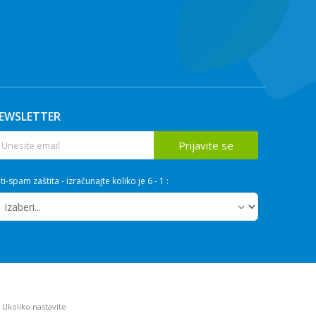
EWSLETTER
Prijavite se
ti-spam zaštita - izračunajte koliko je 6 - 1 :
. Ukoliko nastavite