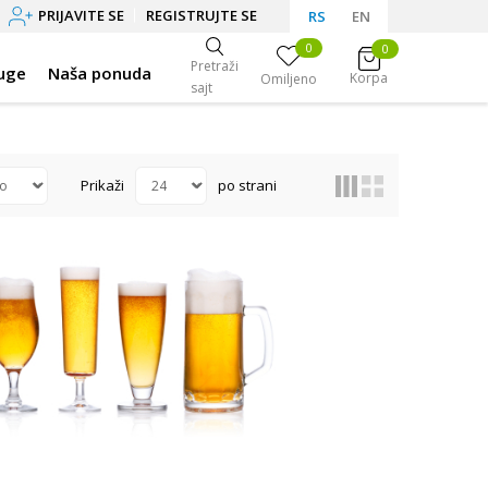
PRIJAVITE SE
REGISTRUJTE SE
RS
EN
0
0
Pretraži
uge
Naša ponuda
Korpa
Omiljeno
sajt
Prikaži
po strani