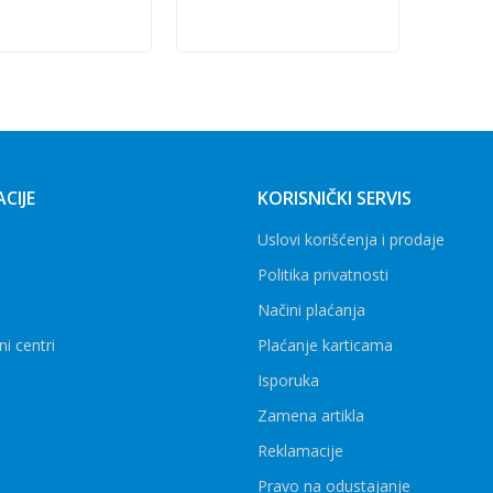
Dodaj u korpu
Dodaj u korpu
CIJE
KORISNIČKI SERVIS
Uslovi korišćenja i prodaje
Politika privatnosti
Načini plaćanja
ni centri
Plaćanje karticama
Isporuka
Zamena artikla
Reklamacije
Pravo na odustajanje