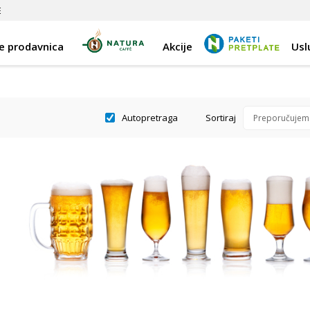
E
e prodavnica
Akcije
Usl
Autopretraga
Sortiraj