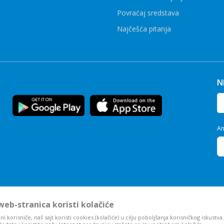
Povraćaj sredstava
Najčešća pitanja
N
An
eb-stranica koristi kolačiće
i korisniče, naš sajt koristi cookies (kolačiće) u cilju poboljšanja korisničkog iskustva