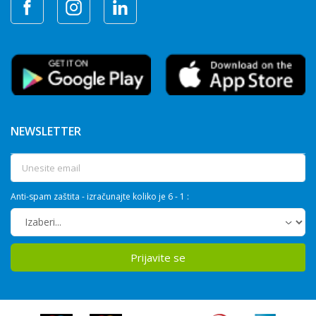
NEWSLETTER
Anti-spam zaštita - izračunajte koliko je 6 - 1 :
Prijavite se