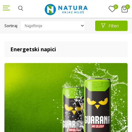
0
0
Sortiraj
Filteri
Energetski napici