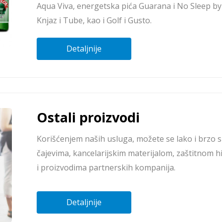
Aqua Viva, energetska pića Guarana i No Sleep b
Knjaz i Tube, kao i Golf i Gusto.
Detaljnije
Ostali proizvodi
Korišćenjem naših usluga, možete se lako i brzo sn
čajevima, kancelarijskim materijalom, zaštitno
i proizvodima partnerskih kompanija.
Detaljnije