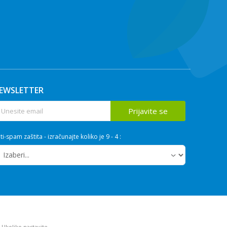
EWSLETTER
Prijavite se
ti-spam zaštita - izračunajte koliko je 9 - 4 :
. Ukoliko nastavite