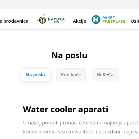
E
e prodavnica
Akcije
Usl
Na poslu
Na poslu
Kod kuće
HoReCa
Water cooler aparati
U našoj ponudi pronaći ćete samo najbolje aparat
kompresorski, visokokvalitetni i pouzdani i daju