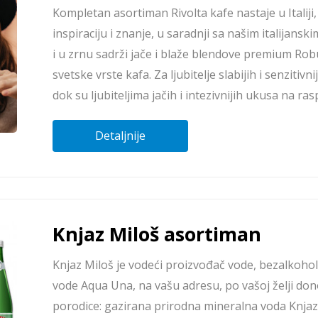
Kompletan asortiman Rivolta kafe nastaje u Italiji
inspiraciju i znanje, u saradnji sa našim italijan
i u zrnu sadrži jače i blaže blendove premium Rob
svetske vrste kafa. Za ljubitelje slabijih i senzitiv
dok su ljubiteljima jačih i intezivnijih ukusa na ra
Detaljnije
Knjaz Miloš asortiman
Knjaz Miloš je vodeći proizvođač vode, bezalkohol
vode Aqua Una, na vašu adresu, po vašoj želji don
porodice: gazirana prirodna mineralna voda Knja