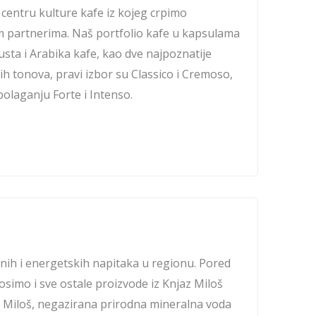
, centru kulture kafe iz kojeg crpimo
skim partnerima. Naš portfolio kafe u kapsulama
usta i Arabika kafe, kao dve najpoznatije
nijih tonova, pravi izbor su Classico i Cremoso,
spolaganju Forte i Intenso.
nih i energetskih napitaka u regionu. Pored
osimo i sve ostale proizvode iz Knjaz Miloš
z Miloš, negazirana prirodna mineralna voda