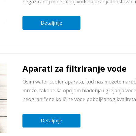
negaziranoj mineralnoj vodi na brz i jednostavan 
Detaljnije
Aparati za filtriranje vode
Osim water cooler aparata, kod nas možete naručit
mreže, takođe sa opcijom hlađenja i grejanja vod
neograničene količine vode poboljšanog kvaliteta
Detaljnije