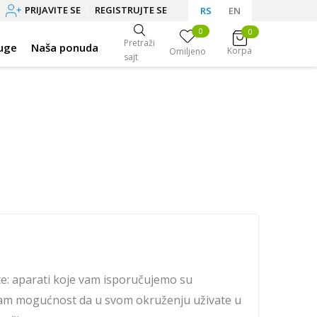
PRIJAVITE SE
REGISTRUJTE SE
RS
EN
0
0
Pretraži
uge
Naša ponuda
Korpa
Omiljeno
sajt
e: aparati koje vam isporučujemo su
 vam mogućnost da u svom okruženju uživate u