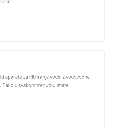
način.
i aparate za filtriranje vode iz vodovodne
e. Tako u svakom trenutku imate
.