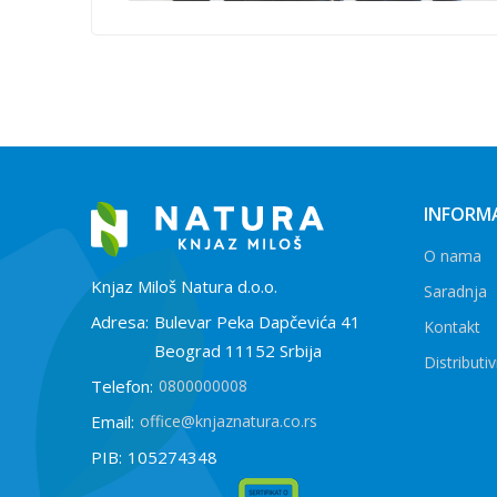
INFORMA
O nama
Knjaz Miloš Natura d.o.o.
Saradnja
Adresa:
Bulevar Peka Dapčevića 41
Kontakt
Beograd 11152 Srbija
Distributiv
Telefon:
0800000008
Email:
office@knjaznatura.co.rs
PIB:
105274348