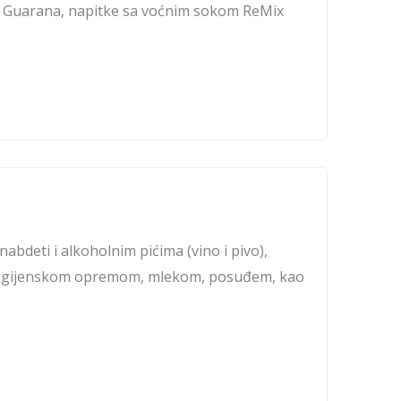
y Guarana, napitke sa voćnim sokom ReMix
abdeti i alkoholnim pićima (vino i pivo),
m higijenskom opremom, mlekom, posuđem, kao