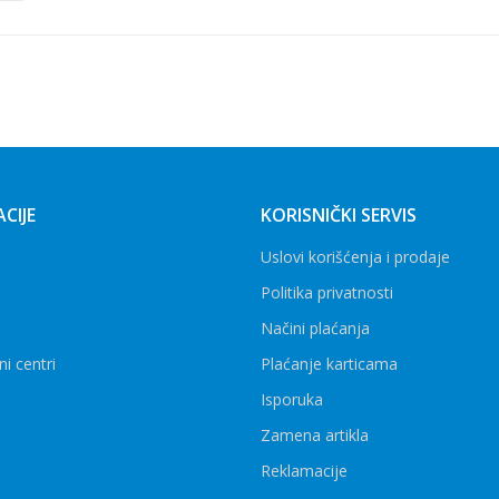
CIJE
KORISNIČKI SERVIS
Uslovi korišćenja i prodaje
Politika privatnosti
Načini plaćanja
ni centri
Plaćanje karticama
Isporuka
Zamena artikla
Reklamacije