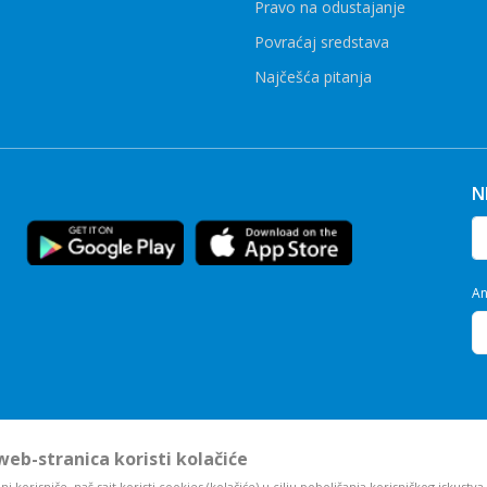
Pravo na odustajanje
Povraćaj sredstava
Najčešća pitanja
N
An
eb-stranica koristi kolačiće
i korisniče, naš sajt koristi cookies (kolačiće) u cilju poboljšanja korisničkog iskustva