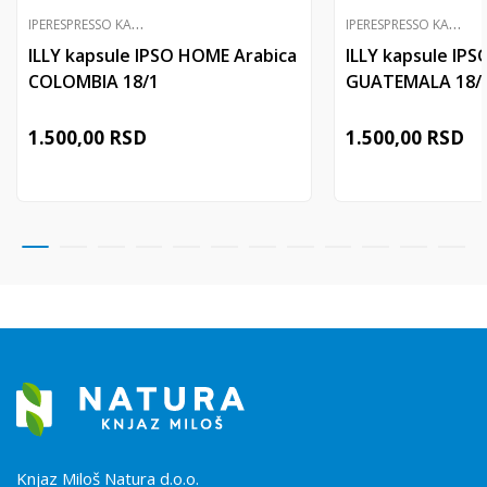
I
PERESPRESSO KAPSULE
I
PERESPRESSO KAPSULE
ILLY kapsule IPSO HOME Arabica
ILLY kapsule IP
COLOMBIA 18/1
GUATEMALA 18/
1.500,00
RSD
1.500,00
RSD
Knjaz Miloš Natura d.o.o.