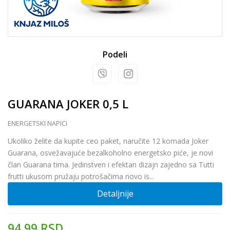
Podeli
GUARANA JOKER 0,5 L
ENERGETSKI NAPICI
Ukoliko želite da kupite ceo paket, naručite 12 komada Joker
Guarana, osvežavajuće bezalkoholno energetsko piće, je novi
član Guarana tima. Jedinstven i efektan dizajn zajedno sa Tutti
frutti ukusom pružaju potrošačima novo is
...
Detaljnije
94,99
RSD