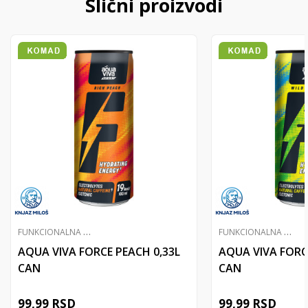
Slični proizvodi
F
UNKCIONALNA VODA
F
UNKCIONALNA VODA
AQUA VIVA FORCE PEACH 0,33L
AQUA VIVA FORC
CAN
CAN
99,99
RSD
99,99
RSD