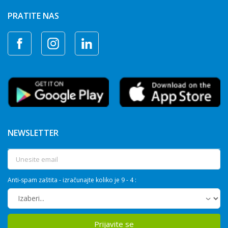
PRATITE NAS
NEWSLETTER
Anti-spam zaštita - izračunajte koliko je 9 - 4 :
Prijavite se