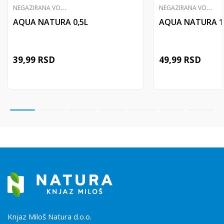
N
EGAZIRANA VODA
N
EGAZIRANA VODA
AQUA NATURA 0,5L
AQUA NATURA 1
39,99
RSD
49,99
RSD
Knjaz Miloš Natura d.o.o.