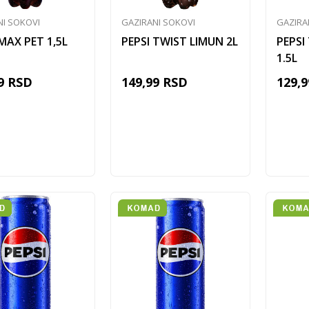
NI SOKOVI
GAZIRANI SOKOVI
GAZIRA
MAX PET 1,5L
PEPSI TWIST LIMUN 2L
PEPSI
1.5L
9
RSD
149,99
RSD
129,9
Dodaj u korpu
Dodaj u korpu