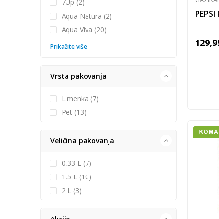
GAZIRA
7Up (2)
PEPSI 
Aqua Natura (2)
Aqua Viva (20)
129,9
Prikažite više
Vrsta pakovanja
Limenka (7)
Pet (13)
Veličina pakovanja
0,33 L (7)
1,5 L (10)
2 L (3)
Akcije