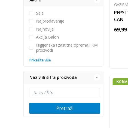
GAZIRA
PEPSI 
Sale
CAN
Najprodavanije
69,99
Najnovije
Akcija Balon
Higijenska i zastitna oprema i KM
proizvodi
Prikažite više
Naziv ili šifra proizvoda
Pretraži