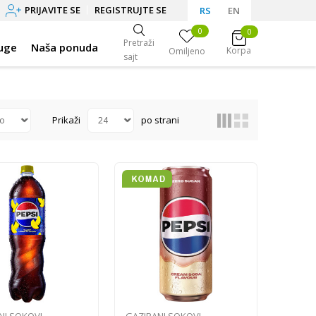
PRIJAVITE SE
REGISTRUJTE SE
RS
EN
0
0
Pretraži
uge
Naša ponuda
Korpa
Omiljeno
sajt
Prikaži
po strani