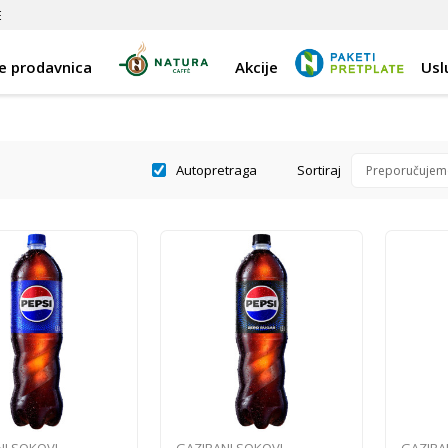
E
e prodavnica
Akcije
Usl
Autopretraga
Sortiraj