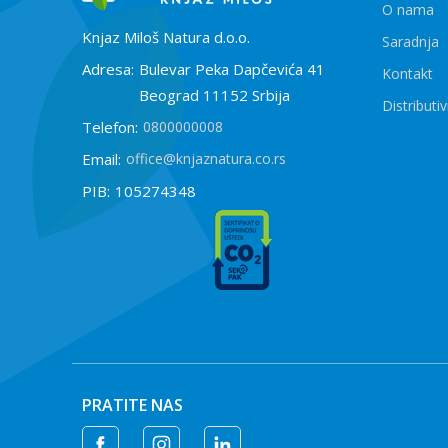
O nama
Knjaz Miloš Natura d.o.o.
Saradnja
Adresa:
Bulevar Peka Dapčevića 41
Kontakt
Beograd 11152 Srbija
Distributiv
Telefon:
0800000008
Email:
office@knjaznatura.co.rs
PIB:
105274348
PRATITE NAS