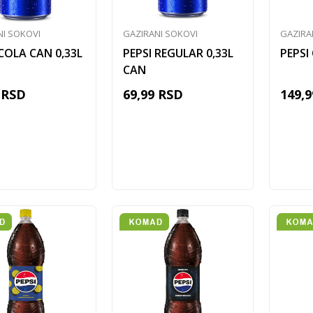
NI SOKOVI
GAZIRANI SOKOVI
GAZIRA
 COLA CAN 0,33L
PEPSI REGULAR 0,33L
PEPSI
CAN
RSD
69,99
RSD
149,9
Dodaj u korpu
Dodaj u korpu