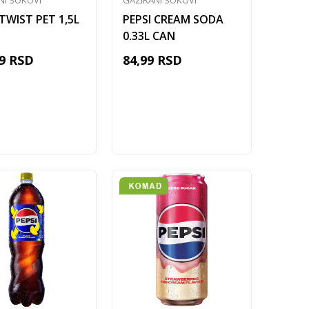
NI SOKOVI
GAZIRANI SOKOVI
 TWIST PET 1,5L
PEPSI CREAM SODA
0.33L CAN
9
RSD
84,99
RSD
Dodaj u korpu
Dodaj u korpu