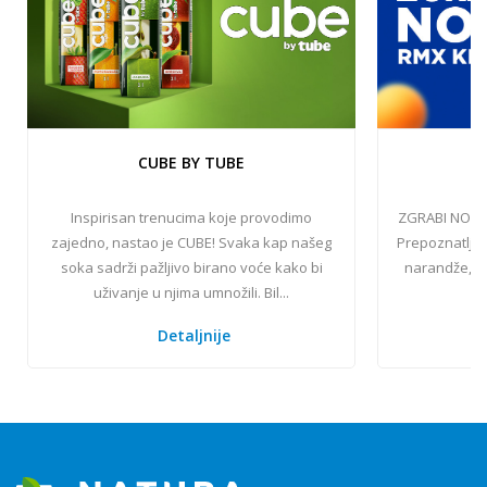
CUBE BY TUBE
N
Inspirisan trenucima koje provodimo
ZGRABI NOVI 
zajedno, nastao je CUBE! Svaka kap našeg
Prepoznatlji
soka sadrži pažljivo birano voće kako bi
narandže, mi
uživanje u njima umnožili. Bil...
d
Detaljnije