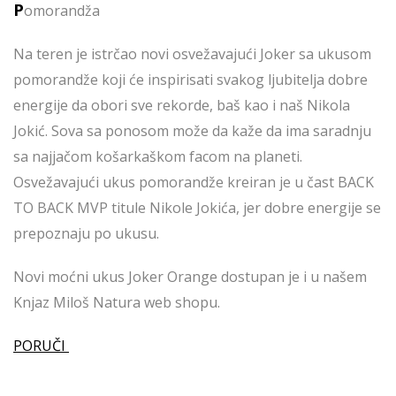
P
omorandža
Na teren je istrčao novi osvežavajući Joker sa ukusom
pomorandže koji će inspirisati svakog ljubitelja dobre
energije da obori sve rekorde, baš kao i naš Nikola
Jokić. Sova sa ponosom može da kaže da ima saradnju
sa najjačom košarkaškom facom na planeti.
Osvežavajući ukus pomorandže kreiran je u čast BACK
TO BACK MVP titule Nikole Jokića, jer dobre energije se
prepoznaju po ukusu.
Novi moćni ukus Joker Orange dostupan je i u našem
Knjaz Miloš Natura web shopu.
PORUČI