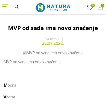
0
0
MVP od sada ima novo značenje
NOVOSTI
22.07.2022.
MVP od sada ima novo značenje
M
oćna
V
oćna