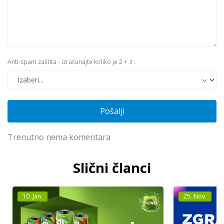
Anti-spam zaštita - izračunajte koliko je 2 + 3 :
Pošalji
Trenutno nema komentara
Slični članci
10.
Jan.
25.
Nov.