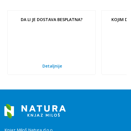
DA LI JE DOSTAVA BESPLATNA?
KOJIM DA
Detaljnije
Knjaz Miloš Natura d.o.o.