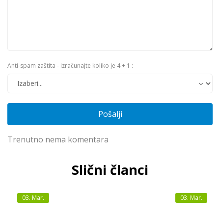
Anti-spam zaštita - izračunajte koliko je 4 + 1 :
Pošalji
Trenutno nema komentara
Slični članci
03.
Mar.
03.
Mar.