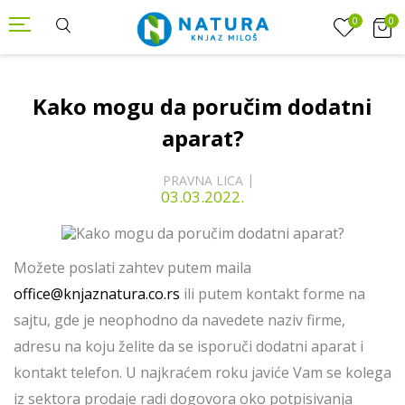
0
0
Kako mogu da poručim dodatni
aparat?
PRAVNA LICA
03.03.2022.
Možete poslati zahtev putem maila
office@knjaznatura.co.rs
ili putem kontakt forme na
sajtu, gde je neophodno da navedete naziv firme,
adresu na koju želite da se isporuči dodatni aparat i
kontakt telefon. U najkraćem roku javiće Vam se kolega
iz sektora prodaje radi dogovora oko potpisivanja