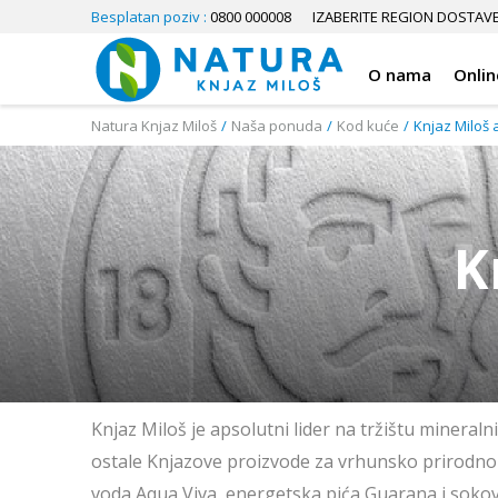
Besplatan poziv :
0800 000008
IZABERITE REGION DOSTAV
O nama
Onlin
Natura Knjaz Miloš
Naša ponuda
Kod kuće
Knjaz Miloš 
K
Knjaz Miloš je apsolutni lider na tržištu minera
ostale Knjazove proizvode za vrhunsko prirodno
voda Aqua Viva, energetska pića Guarana i sokovi