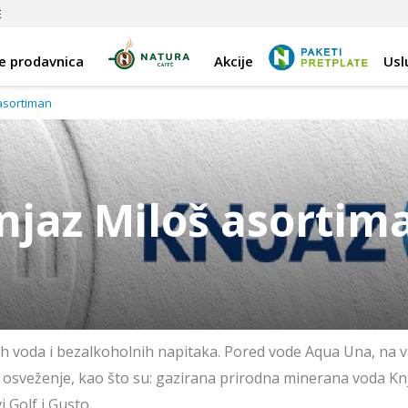
E
e prodavnica
Akcije
Usl
asortiman
njaz Miloš asortim
lnih voda i bezalkoholnih napitaka. Pored vode Aqua Una, na
 osveženje, kao što su: gazirana prirodna minerana voda Kn
 Golf i Gusto.