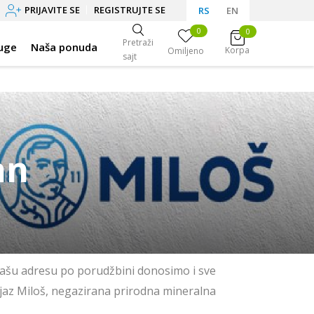
PRIJAVITE SE
REGISTRUJTE SE
RS
EN
0
0
Pretraži
uge
Naša ponuda
Korpa
Omiljeno
sajt
an
 vašu adresu po porudžbini donosimo i sve
jaz Miloš, negazirana prirodna mineralna