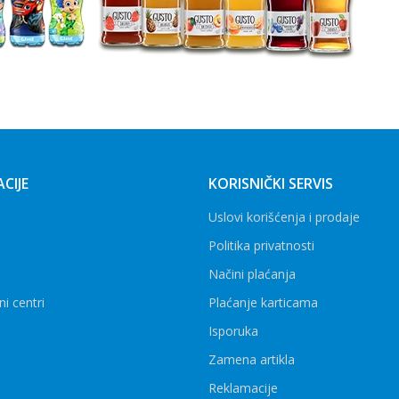
CIJE
KORISNIČKI SERVIS
Uslovi korišćenja i prodaje
Politika privatnosti
Načini plaćanja
ni centri
Plaćanje karticama
Isporuka
Zamena artikla
Reklamacije