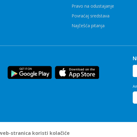
Pravo na odustajanje
Povraćaj sredstava
Najčešća pitanja
N
An
eb-stranica koristi kolačiće