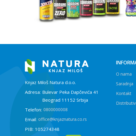
INFORMA
O nama
Knjaz Miloš Natura d.o.o.
Saradnja
Adresa:
Bulevar Peka Dapčevića 41
Kontakt
Beograd 11152 Srbija
Distributiv
Telefon:
0800000008
Email:
office@knjaznatura.co.rs
PIB:
105274348