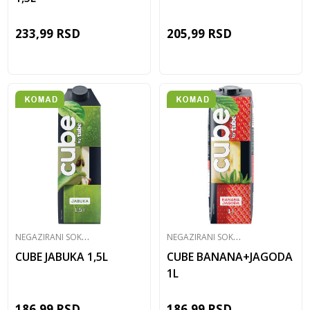
233,99
RSD
205,99
RSD
N
EGAZIRANI SOKOVI
N
EGAZIRANI SOKOVI
CUBE JABUKA 1,5L
CUBE BANANA+JAGODA
1L
186,99
RSD
186,99
RSD