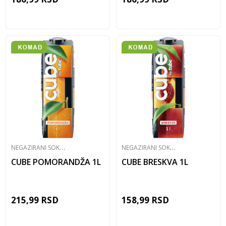
N
EGAZIRANI SOKOVI
N
EGAZIRANI SOKOVI
CUBE POMORANDŽA 1L
CUBE BRESKVA 1L
215,99
RSD
158,99
RSD