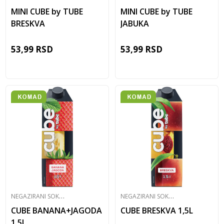
MINI CUBE by TUBE
MINI CUBE by TUBE
BRESKVA
JABUKA
53,99
RSD
53,99
RSD
N
EGAZIRANI SOKOVI
N
EGAZIRANI SOKOVI
CUBE BANANA+JAGODA
CUBE BRESKVA 1,5L
1,5L