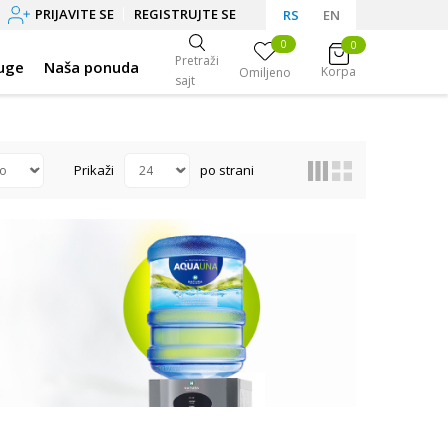
PRIJAVITE SE
REGISTRUJTE SE
RS
EN
0
0
Pretraži
uge
Naša ponuda
Korpa
Omiljeno
sajt
Prikaži
po strani