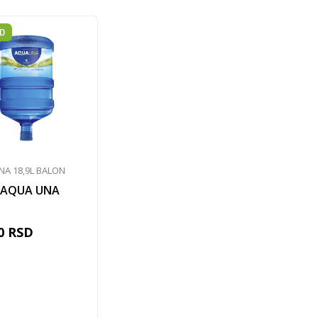
NA 18,9L BALON
 AQUA UNA
0
RSD
Dodaj u korpu