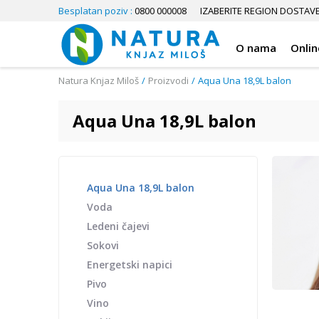
Besplatan poziv :
0800 000008
IZABERITE REGION DOSTAV
O nama
Onlin
Natura Knjaz Miloš
Proizvodi
Aqua Una 18,9L balon
Aqua Una 18,9L balon
Aqua Una 18,9L balon
Voda
Ledeni čajevi
Sokovi
Energetski napici
Pivo
Vino