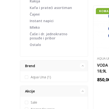
Rakija
Kafa i prateći asortiman
Čajevi
Instant napici
Mleko
Čaše i dr. jednokratno
posuđe i pribor
Ostalo
AQUA U
VODA
Brend
18,9L
Aqua Una (1)
850,0
Akcije
Sale