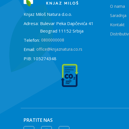
O nama
Knjaz Miloš Natura d.o.o.
Saradnja
Adresa:
Bulevar Peka Dapčevića 41
Kontakt
Beograd 11152 Srbija
Distributiv
Telefon:
0800000008
Email:
office@knjaznatura.co.rs
PIB:
105274348
PRATITE NAS