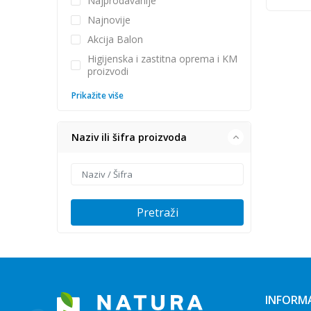
Najprodavanije
Najnovije
Akcija Balon
Higijenska i zastitna oprema i KM
proizvodi
Prikažite više
Naziv ili šifra proizvoda
Pretraži
INFORMA