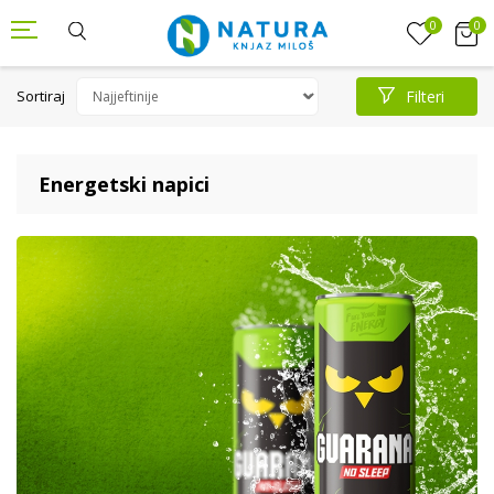
0
0
Sortiraj
Filteri
Energetski napici