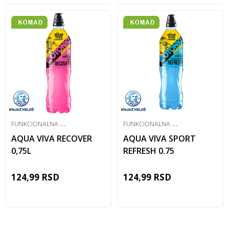
F
UNKCIONALNA VODA
F
UNKCIONALNA VODA
AQUA VIVA RECOVER
AQUA VIVA SPORT
0,75L
REFRESH 0.75
124,99
RSD
124,99
RSD