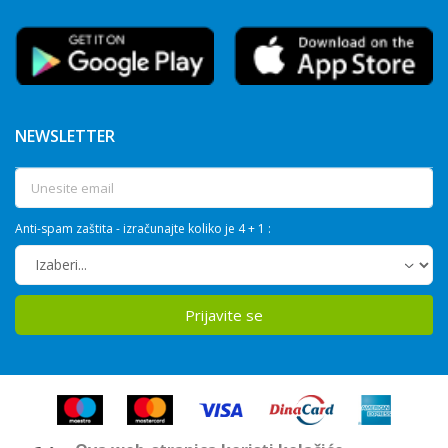
NEWSLETTER
Anti-spam zaštita - izračunajte koliko je 4 + 1 :
Prijavite se