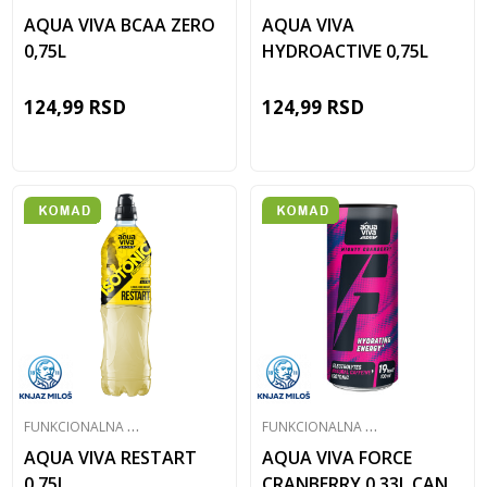
AQUA VIVA BCAA ZERO
AQUA VIVA
0,75L
HYDROACTIVE 0,75L
124,99
RSD
124,99
RSD
F
UNKCIONALNA VODA
F
UNKCIONALNA VODA
AQUA VIVA RESTART
AQUA VIVA FORCE
0,75L
CRANBERRY 0,33L CAN