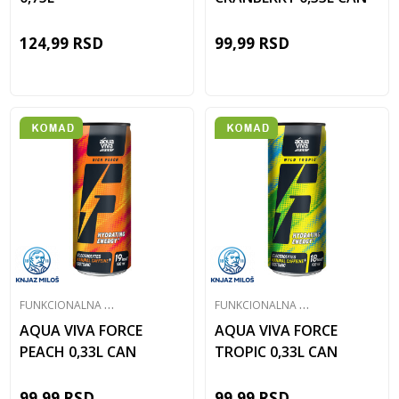
124,99
RSD
99,99
RSD
F
UNKCIONALNA VODA
F
UNKCIONALNA VODA
AQUA VIVA FORCE
AQUA VIVA FORCE
PEACH 0,33L CAN
TROPIC 0,33L CAN
99,99
RSD
99,99
RSD