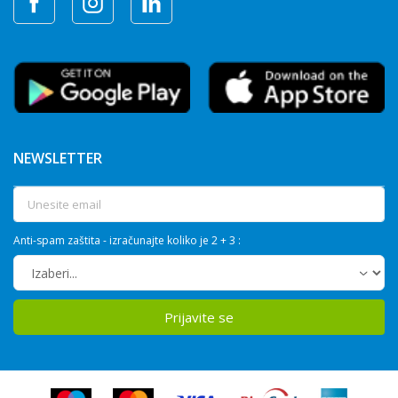
NEWSLETTER
Anti-spam zaštita - izračunajte koliko je 2 + 3 :
Prijavite se