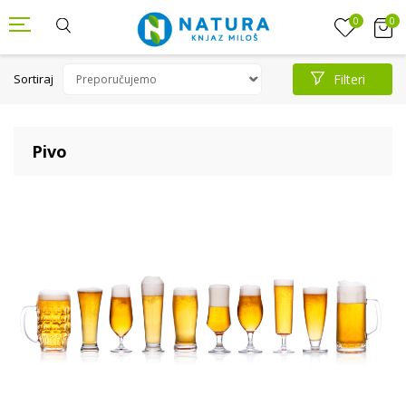
0
0
Sortiraj
Filteri
Pivo