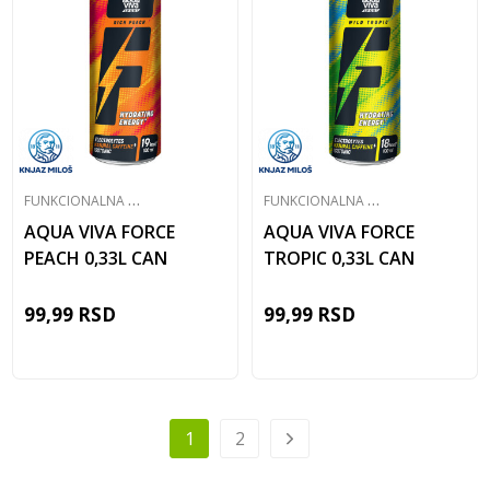
F
UNKCIONALNA VODA
F
UNKCIONALNA VODA
AQUA VIVA FORCE
AQUA VIVA FORCE
PEACH 0,33L CAN
TROPIC 0,33L CAN
99,99
RSD
99,99
RSD
1
2