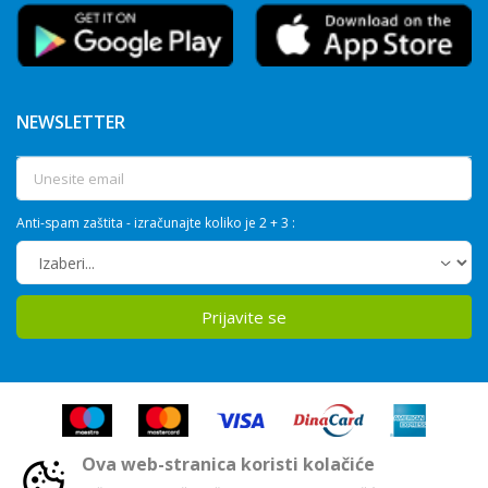
NEWSLETTER
Anti-spam zaštita - izračunajte koliko je 2 + 3 :
Prijavite se
Ova web-stranica koristi kolačiće