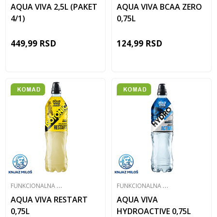
AQUA VIVA 2,5L (PAKET
AQUA VIVA BCAA ZERO
4/1)
0,75L
449,99
RSD
124,99
RSD
F
UNKCIONALNA VODA
F
UNKCIONALNA VODA
AQUA VIVA RESTART
AQUA VIVA
0,75L
HYDROACTIVE 0,75L