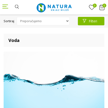
0
0
Sortiraj
Filteri
Voda