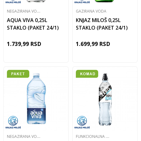
N
EGAZIRANA VODA
GAZIRANA VODA
AQUA VIVA 0,25L
KNJAZ MILOŠ 0,25L
STAKLO (PAKET 24/1)
STAKLO (PAKET 24/1)
1.739,99
RSD
1.699,99
RSD
N
EGAZIRANA VODA
F
UNKCIONALNA VODA