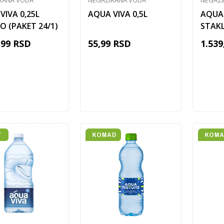
RANA VODA
NEGAZIRANA VODA
NEGAZI
VIVA 0,25L
AQUA VIVA 0,5L
AQUA 
O (PAKET 24/1)
STAKL
,99
RSD
55,99
RSD
1.539
Dodaj u korpu
Dodaj u korpu