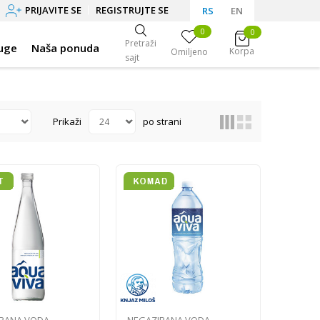
PRIJAVITE SE
REGISTRUJTE SE
RS
EN
0
0
Pretraži
uge
Naša ponuda
Korpa
Omiljeno
sajt
Prikaži
po strani