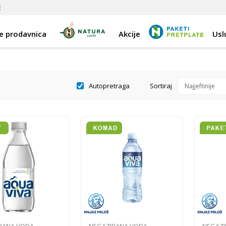
E
e prodavnica
Akcije
Usl
Autopretraga
Sortiraj