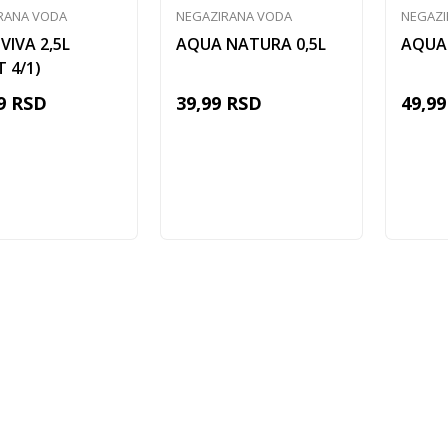
RANA VODA
NEGAZIRANA VODA
NEGAZI
VIVA 2,5L
AQUA NATURA 0,5L
AQUA 
T 4/1)
9
RSD
39,99
RSD
49,99
Dodaj u korpu
Dodaj u korpu