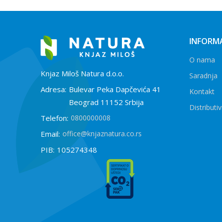
INFORMA
O nama
Knjaz Miloš Natura d.o.o.
Saradnja
Adresa:
Bulevar Peka Dapčevića 41
Kontakt
Beograd 11152 Srbija
Distributiv
Telefon:
0800000008
Email:
office@knjaznatura.co.rs
PIB:
105274348