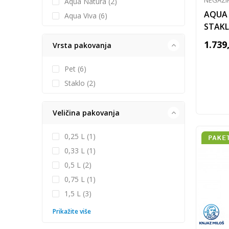
NEGAZI
Aqua Natura (2)
AQUA 
Aqua Viva (6)
STAKL
1.739
Vrsta pakovanja
Pet (6)
Staklo (2)
Veličina pakovanja
0,25 L (1)
0,33 L (1)
0,5 L (2)
0,75 L (1)
1,5 L (3)
Prikažite više