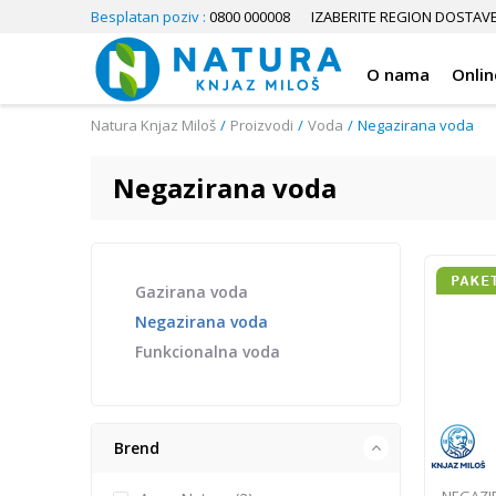
Besplatan poziv :
0800 000008
IZABERITE REGION DOSTAV
O nama
Onlin
Natura Knjaz Miloš
Proizvodi
Voda
Negazirana voda
Negazirana voda
Gazirana voda
Negazirana voda
Funkcionalna voda
Brend