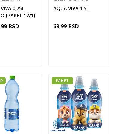
RANA VODA
NEGAZIRANA VODA
VIVA 0,75L
AQUA VIVA 1,5L
O (PAKET 12/1)
,99
RSD
69,99
RSD
Dodaj u korpu
Dodaj u korpu