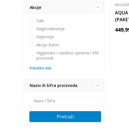
NEGAZI
Akcije
AQUA 
(PAKE
Sale
Najprodavanije
449,9
Najnovije
Akcija Balon
Higijenska i zastitna oprema i KM
proizvodi
Prikažite više
Naziv ili šifra proizvoda
Pretraži