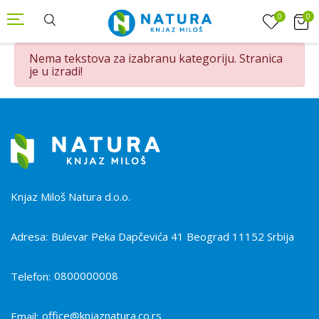
0
0
Nema tekstova za izabranu kategoriju. Stranica
je u izradi!
Knjaz Miloš Natura d.o.o.
Adresa:
Bulevar Peka Dapčevića 41 Beograd 11152 Srbija
0800000008
Telefon:
office@knjaznatura.co.rs
Email: