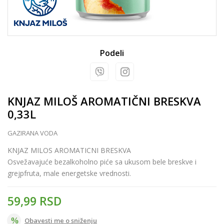
Podeli
KNJAZ MILOŠ AROMATIČNI BRESKVA
0,33L
GAZIRANA VODA
KNJAZ MILOS AROMATICNI BRESKVA
Osvežavajuće bezalkoholno piće sa ukusom bele breskve i
grejpfruta, male energetske vrednosti.
59,99
RSD
Obavesti me o sniženju