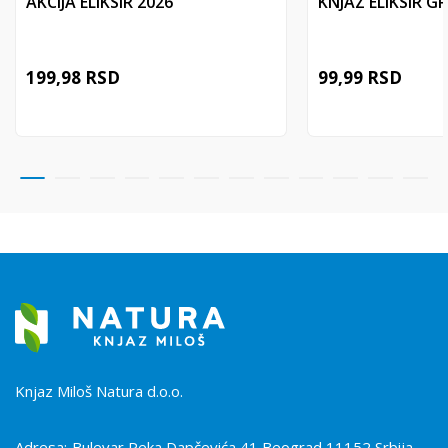
AKCIJA ELIKSIR 2026
KNJAZ ELIKSIR GR
199,98
RSD
99,99
RSD
Knjaz Miloš Natura d.o.o.
Adresa:
Bulevar Peka Dapčevića 41 Beograd 11152 Srbija