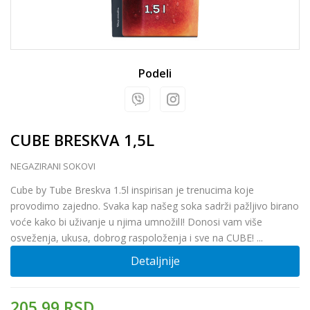
Podeli
CUBE BRESKVA 1,5L
NEGAZIRANI SOKOVI
Cube by Tube Breskva 1.5l inspirisan je trenucima koje
provodimo zajedno. Svaka kap našeg soka sadrži pažljivo birano
voće kako bi uživanje u njima umnožilI! Donosi vam više
osveženja, ukusa, dobrog raspoloženja i sve na CUBE!
...
Detaljnije
205,99
RSD