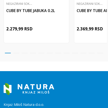
N
EGAZIRANI SOKOVI
N
EGAZIRANI SOKOVI
CUBE BY TUBE JABUKA 0.2L
CUBE BY TUBE A
2.279,99
RSD
2.369,99
RSD
Knjaz Miloš Natura d.o.o.