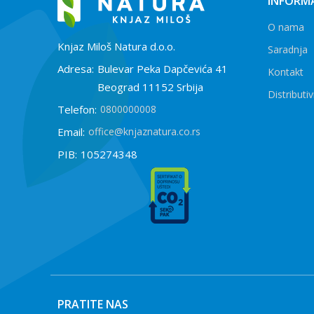
INFORMA
O nama
Knjaz Miloš Natura d.o.o.
Saradnja
Adresa:
Bulevar Peka Dapčevića 41
Kontakt
Beograd 11152 Srbija
Distributiv
Telefon:
0800000008
Email:
office@knjaznatura.co.rs
PIB:
105274348
PRATITE NAS