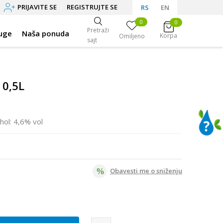
PRIJAVITE SE
REGISTRUJTE SE
RS
EN
0
0
Pretraži
uge
Naša ponuda
Korpa
Omiljeno
sajt
 0,5L
hol: 4,6% vol
Obavesti me o sniženju