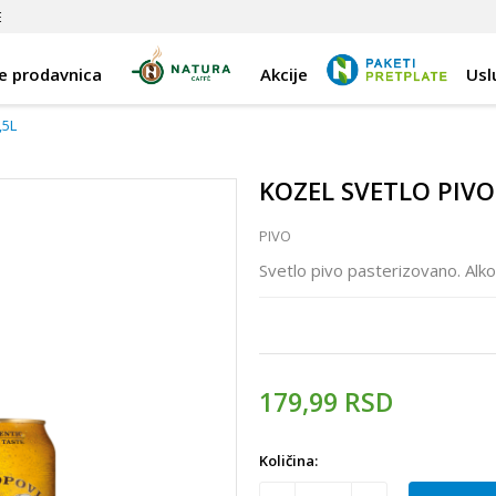
E
e prodavnica
Akcije
Usl
,5L
KOZEL SVETLO PIVO
PIVO
Svetlo pivo pasterizovano. Alko
179,99
RSD
Količina: