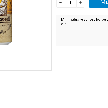
D
Minimalna vrednost korpe z
din