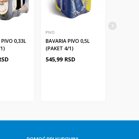
PIVO
PIVO
 PIVO 0,33L
BAVARIA PIVO 0,5L
STAROPR
1)
(PAKET 4/1)
0,5L (PAK
RSD
545,99
RSD
499,99
j u korpu
Dodaj u korpu
Do