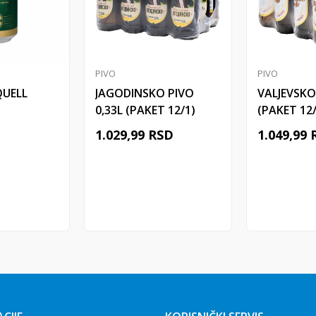
PIVO
PIVO
QUELL
JAGODINSKO PIVO
VALJEVSKO
0,33L (PAKET 12/1)
(PAKET 12/
D
1.029,99
RSD
1.049,99
 u korpu
Dodaj u korpu
Doda