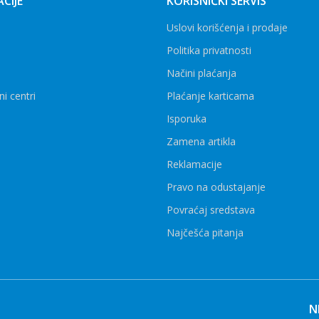
CIJE
KORISNIČKI SERVIS
Uslovi korišćenja i prodaje
Politika privatnosti
Načini plaćanja
ni centri
Plaćanje karticama
Isporuka
Zamena artikla
Reklamacije
Pravo na odustajanje
Povraćaj sredstava
Najčešća pitanja
N