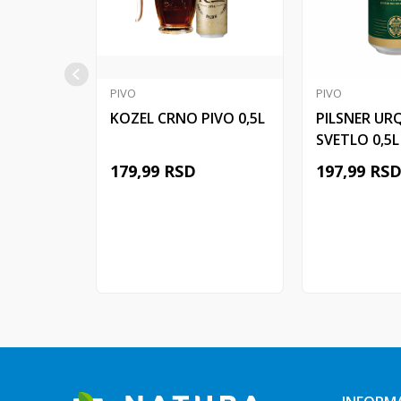
PIVO
PIVO
KOZEL CRNO PIVO 0,5L
PILSNER UR
SVETLO 0,5L
179,99
RSD
197,99
RS
Dodaj u korpu
Dodaj