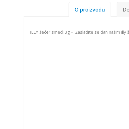
O proizvodu
De
ILLY šećer smeđi 3g - Zasladite se dan našim illy 