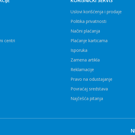
CIJE
KORISNIČKI SERVIS
Uslovi korišćenja i prodaje
Politika privatnosti
Načini plaćanja
ni centri
Plaćanje karticama
Isporuka
Zamena artikla
Reklamacije
Pravo na odustajanje
Povraćaj sredstava
Najčešća pitanja
N