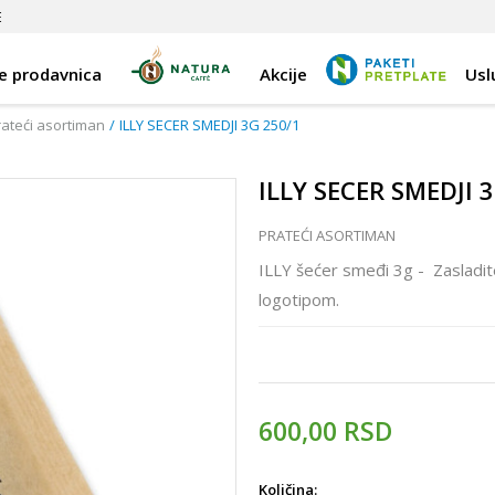
E
e prodavnica
Akcije
Usl
rateći asortiman
ILLY SECER SMEDJI 3G 250/1
ILLY SECER SMEDJI 
PRATEĆI ASORTIMAN
ILLY šećer smeđi 3g - Zasladite
logotipom.
600,00
RSD
Količina: