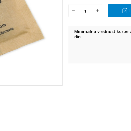
D
Minimalna vrednost korpe z
din