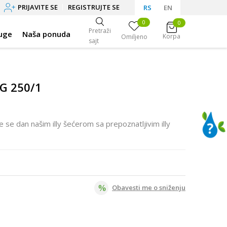
PRIJAVITE SE
REGISTRUJTE SE
RS
EN
0
0
Pretraži
uge
Naša ponuda
Korpa
Omiljeno
sajt
3G 250/1
 se dan našim illy šećerom sa prepoznatljivim illy
Obavesti me o sniženju