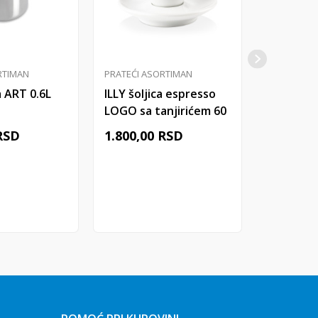
RTIMAN
PRATEĆI ASORTIMAN
PRATEĆI A
a ART 0.6L
ILLY šoljica espresso
ILLY kaši
LOGO sa tanjirićem 60
THUN 16
cc 1/1
6/1
RSD
1.800,00
RSD
1.150,00
j u korpu
Dodaj u korpu
Do