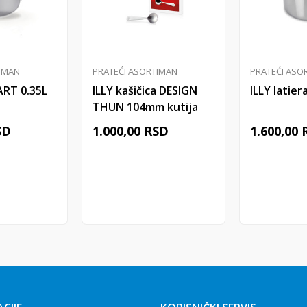
IMAN
PRATEĆI ASORTIMAN
PRATEĆI ASO
 ART 0.35L
ILLY kašičica DESIGN
ILLY latier
THUN 104mm kutija
6/1
SD
1.000,00
RSD
1.600,00
 u korpu
Dodaj u korpu
Doda