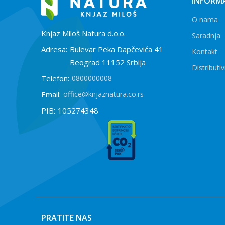
INFORMA
O nama
Knjaz Miloš Natura d.o.o.
Saradnja
Adresa:
Bulevar Peka Dapčevića 41
Kontakt
Beograd 11152 Srbija
Distributiv
Telefon:
0800000008
Email:
office@knjaznatura.co.rs
PIB:
105274348
PRATITE NAS