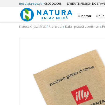
Besplatan poziv :
0800 000008
IZABERITE REGION DOSTAV
O nama
Onlin
Natura Knjaz Miloš
Proizvodi
Kafa i prateći asortiman
P