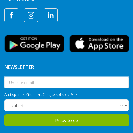
NEWSLETTER
Anti-spam zaštita - izračunajte koliko je 9 - 4 :
Prijavite se