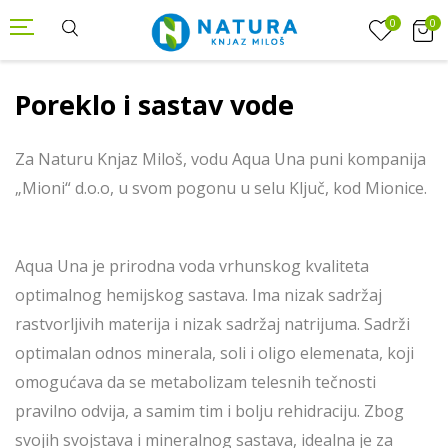
0
0
Poreklo i sastav vode
Za Naturu Knjaz Miloš, vodu Aqua Una puni kompanija
„Mioni“ d.o.o, u svom pogonu u selu Ključ, kod Mionice.
Aqua Una je prirodna voda vrhunskog kvaliteta
optimalnog hemijskog sastava. Ima nizak sadržaj
rastvorljivih materija i nizak sadržaj natrijuma. Sadrži
optimalan odnos minerala, soli i oligo elemenata, koji
omogućava da se metabolizam telesnih tečnosti
pravilno odvija, a samim tim i bolju rehidraciju. Zbog
svojih svojstava i mineralnog sastava, idealna je za