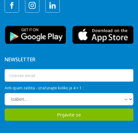
NEWSLETTER
Anti-spam zaštita - izračunajte koliko je 4 + 1 :
Prijavite se