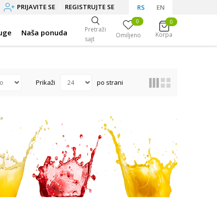
PRIJAVITE SE
REGISTRUJTE SE
RS
EN
0
0
Pretraži
uge
Naša ponuda
Korpa
Omiljeno
sajt
Prikaži
po strani