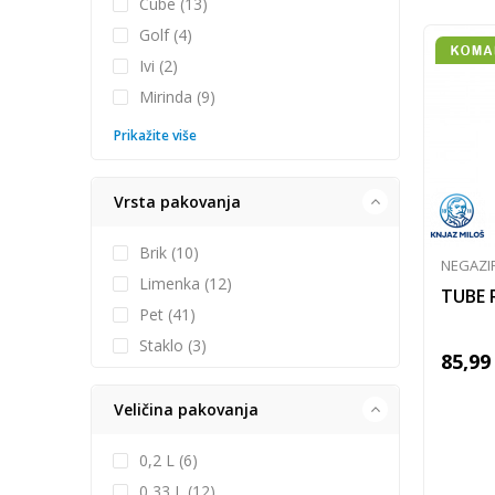
Cube (13)
Golf (4)
Ivi (2)
Mirinda (9)
Prikažite više
Vrsta pakovanja
Brik (10)
NEGAZI
Limenka (12)
TUBE 
Pet (41)
Staklo (3)
85,99
Veličina pakovanja
0,2 L (6)
0,33 L (12)