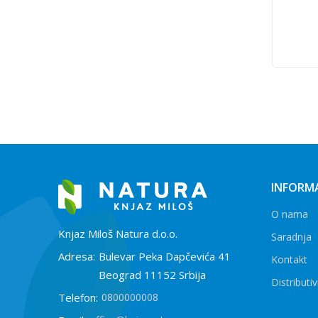
INFORMA
O nama
Knjaz Miloš Natura d.o.o.
Saradnja
Adresa:
Bulevar Peka Dapčevića 41
Kontakt
Beograd 11152 Srbija
Distributiv
Telefon:
0800000008