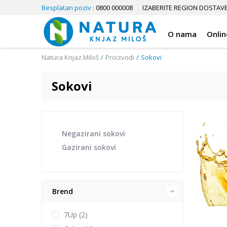
Besplatan poziv :
0800 000008
IZABERITE REGION DOSTAV
O nama
Onlin
Natura Knjaz Miloš
Proizvodi
Sokovi
Sokovi
Negazirani sokovi
Gazirani sokovi
Brend
7Up (2)