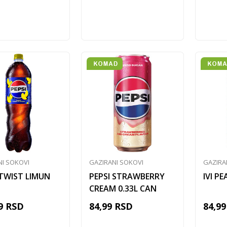
Dodaj u korpu
Dodaj u korpu
NI SOKOVI
GAZIRANI SOKOVI
GAZIRA
 TWIST LIMUN
PEPSI STRAWBERRY
IVI P
CREAM 0.33L CAN
9
RSD
84,99
RSD
84,99