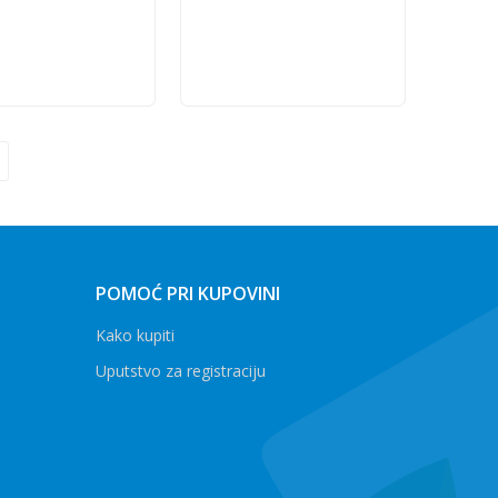
Dodaj u korpu
Dodaj u korpu
POMOĆ PRI KUPOVINI
Kako kupiti
Uputstvo za registraciju