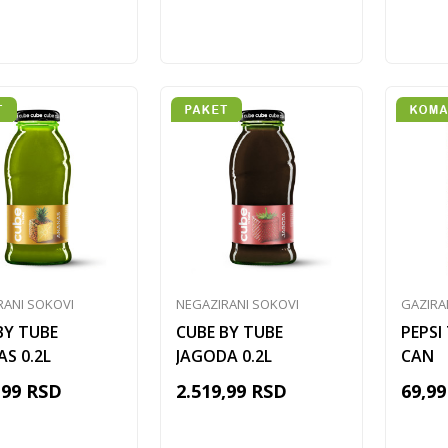
Dodaj u korpu
Dodaj u korpu
RANI SOKOVI
NEGAZIRANI SOKOVI
GAZIRA
BY TUBE
CUBE BY TUBE
PEPSI
S 0.2L
JAGODA 0.2L
CAN
,99
RSD
2.519,99
RSD
69,99