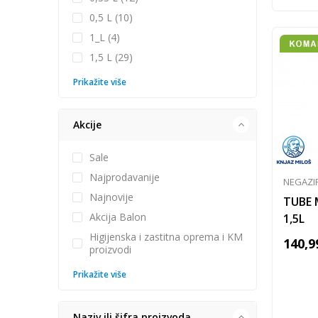
0,5 L (10)
1_L (4)
1,5 L (29)
Prikažite više
Akcije
Sale
Najprodavanije
NEGAZI
Najnovije
TUBE 
Akcija Balon
1,5L
Higijenska i zastitna oprema i KM
140,9
proizvodi
Prikažite više
Naziv ili šifra proizvoda