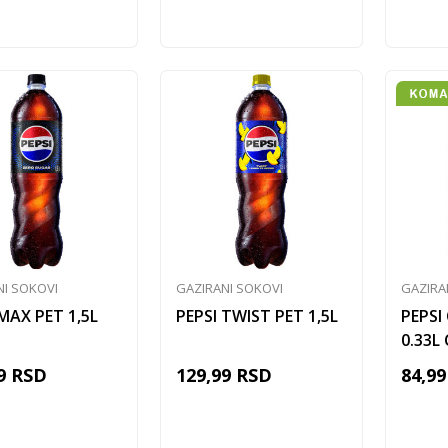
Dodaj u korpu
Dodaj u korpu
NI SOKOVI
GAZIRANI SOKOVI
GAZIRA
MAX PET 1,5L
PEPSI TWIST PET 1,5L
PEPSI
0.33L
9
RSD
129,99
RSD
84,99