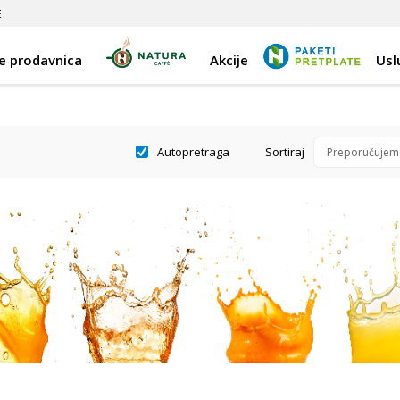
E
e prodavnica
Akcije
Usl
Autopretraga
Sortiraj