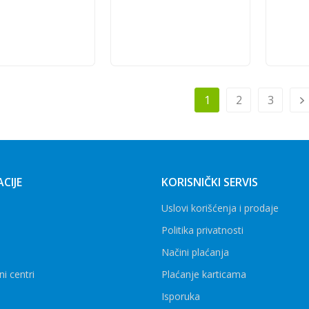
Dodaj u korpu
Dodaj u korpu
1
2
3
CIJE
KORISNIČKI SERVIS
Uslovi korišćenja i prodaje
Politika privatnosti
Načini plaćanja
ni centri
Plaćanje karticama
Isporuka