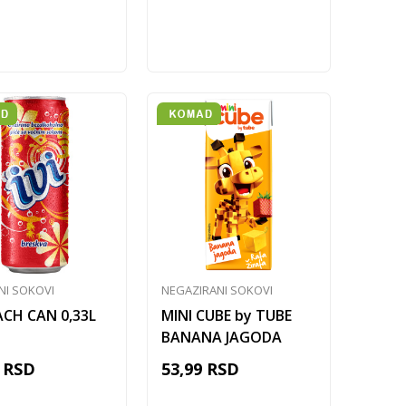
Dodaj u korpu
Dodaj u korpu
NI SOKOVI
NEGAZIRANI SOKOVI
EACH CAN 0,33L
MINI CUBE by TUBE
BANANA JAGODA
RSD
53,99
RSD