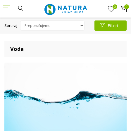
0
0
Sortiraj
Filteri
Voda