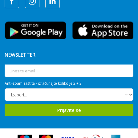
NEWSLETTER
Anti-spam zaštita - izračunajte koliko je 2 + 3 :
Prijavite se