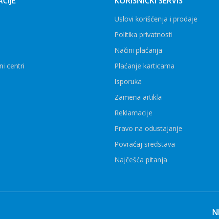
CIJE
KORISNIČKI SERVIS
Uslovi korišćenja i prodaje
Politika privatnosti
Načini plaćanja
ni centri
Plaćanje karticama
Isporuka
Zamena artikla
Reklamacije
Pravo na odustajanje
Povraćaj sredstava
Najčešća pitanja
N