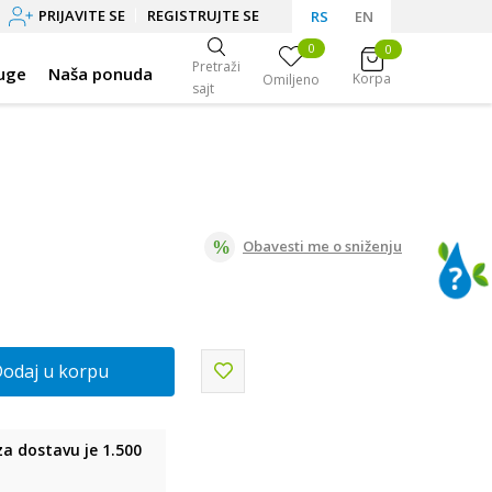
PRIJAVITE SE
REGISTRUJTE SE
RS
EN
0
0
Pretraži
uge
Naša ponuda
Korpa
Omiljeno
sajt
Obavesti me o sniženju
odaj u korpu
a dostavu je 1.500