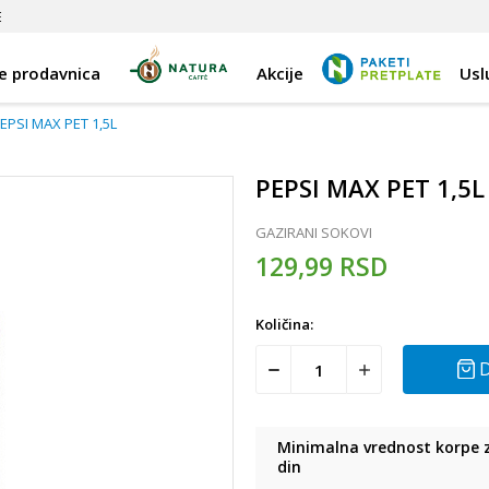
E
e prodavnica
Akcije
Usl
EPSI MAX PET 1,5L
PEPSI MAX PET 1,5L
GAZIRANI SOKOVI
129,99
RSD
Količina:
D
Minimalna vrednost korpe z
din