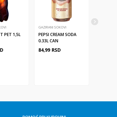
KOVI
GAZIRANI SOKOVI
GAZIRANI 
T PET 1,5L
PEPSI CREAM SODA
PEPSI TWI
0.33L CAN
CAN
SD
84,99
RSD
69,99
R
j u korpu
Dodaj u korpu
Do