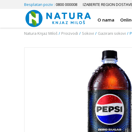
Besplatan poziv :
0800 000008
IZABERITE REGION DOSTAV
O nama
Onlin
Natura Knjaz Miloš
Proizvodi
Sokovi
Gazirani sokovi
P