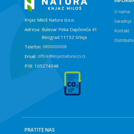
INFORMA
O nama
Knjaz Miloš Natura d.o.o.
Saradnja
Adresa:
Bulevar Peka Dapčevića 41
Kontakt
Beograd 11152 Srbija
Distributiv
Telefon:
0800000008
Email:
office@knjaznatura.co.rs
PIB:
105274348
PRATITE NAS