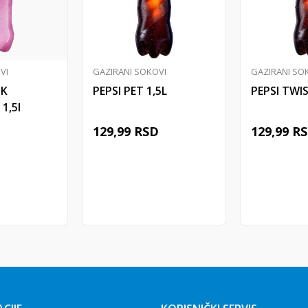
VI
GAZIRANI SOKOVI
GAZIRANI SO
NK
PEPSI PET 1,5L
PEPSI TWIS
1,5l
D
129,99
RSD
129,99
R
 u korpu
Dodaj u korpu
Doda