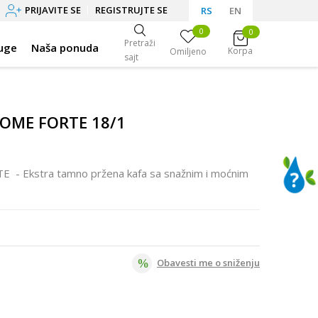
PRIJAVITE SE
REGISTRUJTE SE
RS
EN
0
0
Pretraži
uge
Naša ponuda
Korpa
Omiljeno
sajt
HOME FORTE 18/1
 - Ekstra tamno pržena kafa sa snažnim i moćnim
Obavesti me o sniženju