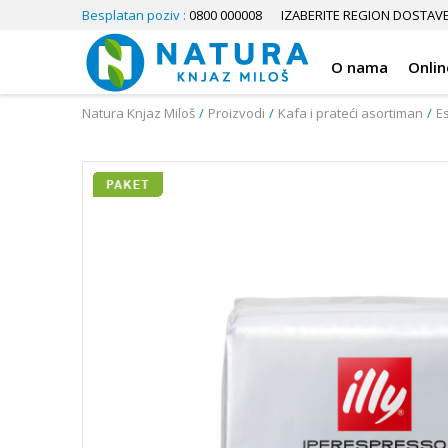
Besplatan poziv :
0800 000008
IZABERITE REGION DOSTAV
O nama
Onlin
Natura Knjaz Miloš
Proizvodi
Kafa i prateći asortiman
E