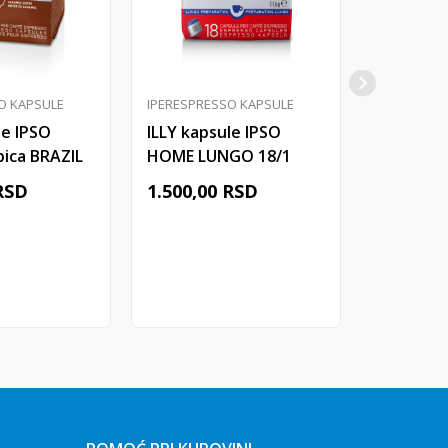
O KAPSULE
IPERESPRESSO KAPSULE
IPERESPRE
le IPSO
ILLY kapsule IPSO
ILLY kaps
ica BRAZIL
HOME LUNGO 18/1
HOME DE
18/1
RSD
1.500,00
RSD
1.500,00
j u korpu
Dodaj u korpu
Do