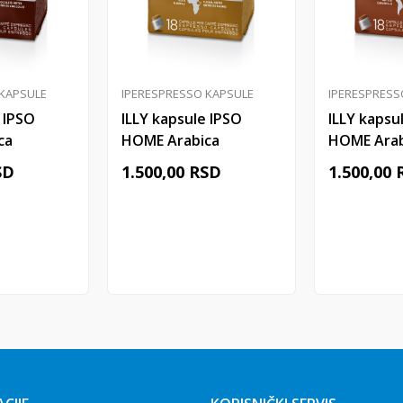
 KAPSULE
IPERESPRESSO KAPSULE
IPERESPRESS
 IPSO
ILLY kapsule IPSO
ILLY kapsu
ca
HOME Arabica
HOME Arab
 18/1
ETHIOPIA 18/1
18/1
SD
1.500,00
RSD
1.500,00
 u korpu
Dodaj u korpu
Doda