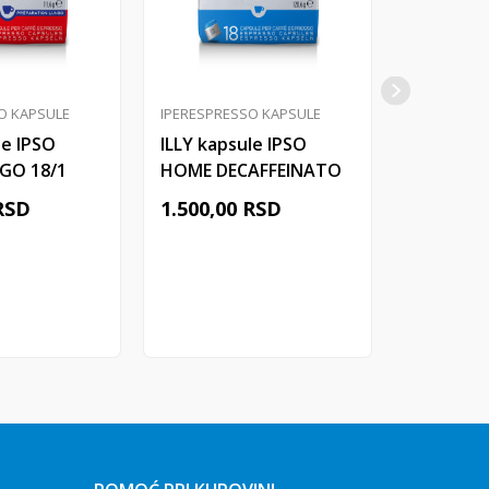
O KAPSULE
IPERESPRESSO KAPSULE
IPERESPRE
le IPSO
ILLY kapsule IPSO
ILLY kaps
GO 18/1
HOME DECAFFEINATO
HOME FO
18/1
RSD
1.500,00
RSD
1.500,00
j u korpu
Dodaj u korpu
Do