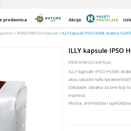
E
e prodavnica
Akcije
Usl
spresso
IPERESPRESSO kapsule
ILLY kapsule IPSO HOME Arabica GUAT
ILLY kapsule IPSO
IPERESPRESSO KAPSULE
ILLY kapsule IPSO HOME Arabi
ukus.Iskusite kafu karakteristi
čokolade. Idealna za one koji tr
espresa.
Moćna, aromatična i upečatljiva