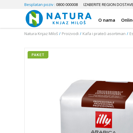
Besplatan poziv :
0800 000008
IZABERITE REGION DOSTAV
O nama
Onlin
Natura Knjaz Miloš
Proizvodi
Kafa i prateći asortiman
E