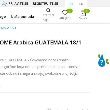
PRIJAVITE SE
REGISTRUJTE SE
RS
EN
0
0
Pretraži
uge
Naša ponuda
Korpa
Omiljeno
sajt
EMALA 18/1
 HOME Arabica GUATEMALA 18/1
ca GUATEMALA - Čokoladne note i snažni
čne gorčine koja donosi prefinjene i jasne tonove
aže dubinu i snagu u svojoj svakodnevnoj šoljici
.