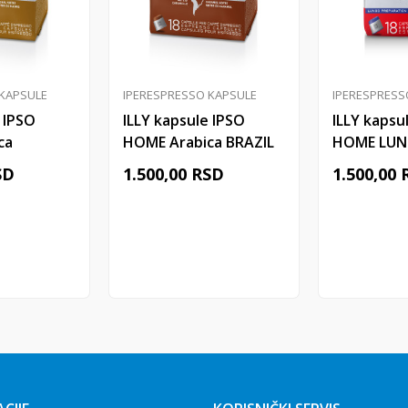
 KAPSULE
IPERESPRESSO KAPSULE
IPERESPRESS
 IPSO
ILLY kapsule IPSO
ILLY kapsu
ca
HOME Arabica BRAZIL
HOME LUN
/1
18/1
SD
1.500,00
RSD
1.500,00
 u korpu
Dodaj u korpu
Doda