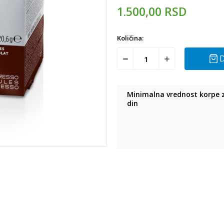
1.500,00
RSD
Količina:
D
Minimalna vrednost korpe z
din