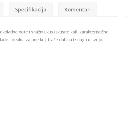
Specifikacija
Komentari
adne note i snažni ukus.Iskusite kafu karakteristične
ade. Idealna za one koji traže dubinu i snagu u svojoj