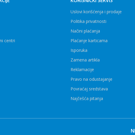
CIJE
KORISNIČKI SERVIS
Uslovi korišćenja i prodaje
Politika privatnosti
Načini plaćanja
ni centri
Plaćanje karticama
Isporuka
Zamena artikla
Reklamacije
Pravo na odustajanje
Povraćaj sredstava
Najčešća pitanja
N