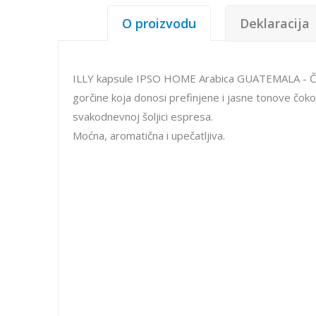
O proizvodu
Deklaracija
ILLY kapsule IPSO HOME Arabica GUATEMALA - Čokol
gorčine koja donosi prefinjene i jasne tonove čokol
svakodnevnoj šoljici espresa.
Moćna, aromatična i upečatljiva.