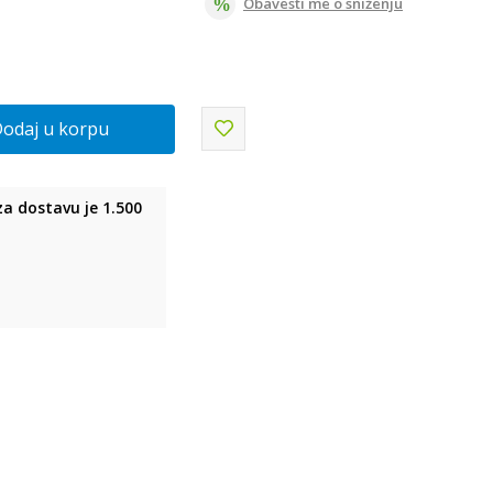
Obavesti me o sniženju
odaj u korpu
a dostavu je 1.500