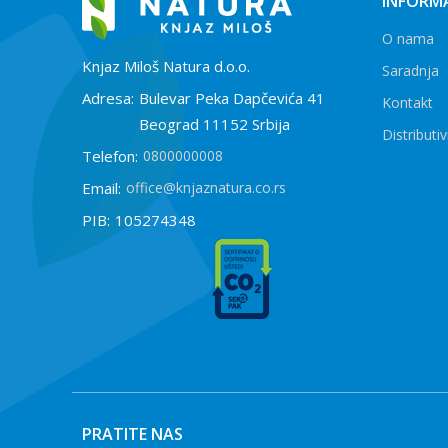
INFORMA
O nama
Knjaz Miloš Natura d.o.o.
Saradnja
Adresa:
Bulevar Peka Dapčevića 41
Kontakt
Beograd 11152 Srbija
Distributiv
Telefon:
0800000008
Email:
office@knjaznatura.co.rs
PIB:
105274348
PRATITE NAS