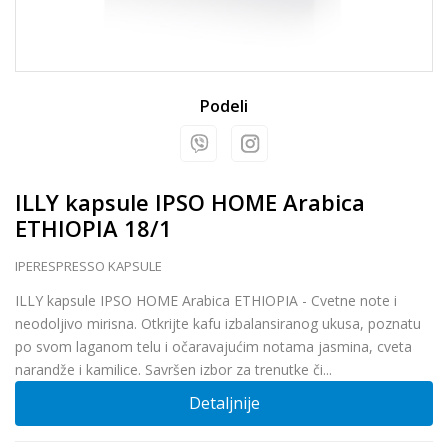
Podeli
ILLY kapsule IPSO HOME Arabica
ETHIOPIA 18/1
IPERESPRESSO KAPSULE
ILLY kapsule IPSO HOME Arabica ETHIOPIA - Cvetne note i
neodoljivo mirisna. Otkrijte kafu izbalansiranog ukusa, poznatu
po svom laganom telu i očaravajućim notama jasmina, cveta
narandže i kamilice. Savršen izbor za trenutke či
...
Detaljnije