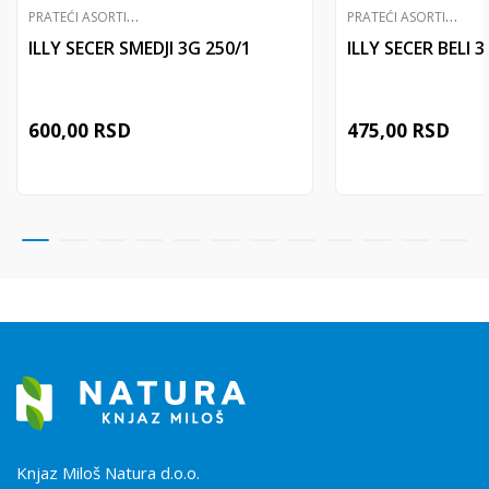
P
RATEĆI ASORTIMAN
P
RATEĆI ASORTIMAN
ILLY SECER SMEDJI 3G 250/1
ILLY SECER BELI 
600,00
RSD
475,00
RSD
Knjaz Miloš Natura d.o.o.