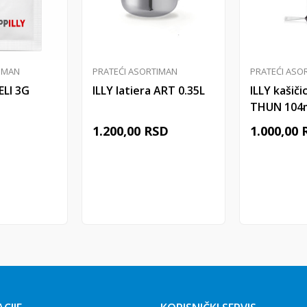
IMAN
PRATEĆI ASORTIMAN
PRATEĆI ASO
ELI 3G
ILLY latiera ART 0.35L
ILLY kašič
THUN 104m
6/1
D
1.200,00
RSD
1.000,00
 u korpu
Dodaj u korpu
Doda