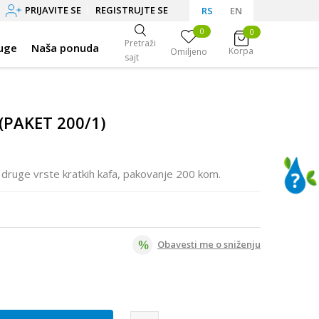
PRIJAVITE SE
REGISTRUJTE SE
RS
EN
0
0
Pretraži
uge
Naša ponuda
Korpa
Omiljeno
sajt
(PAKET 200/1)
i druge vrste kratkih kafa, pakovanje 200 kom.
Obavesti me o sniženju