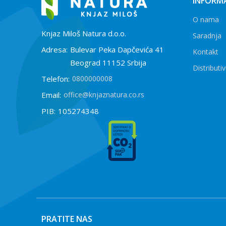
INFORMA
O nama
Knjaz Miloš Natura d.o.o.
Saradnja
Adresa:
Bulevar Peka Dapčevića 41
Kontakt
Beograd 11152 Srbija
Distributiv
Telefon:
0800000008
Email:
office@knjaznatura.co.rs
PIB:
105274348
PRATITE NAS