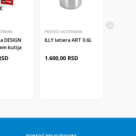
RTIMAN
PRATEĆI ASORTIMAN
PRATEĆI A
ica DESIGN
ILLY latiera ART 0.6L
ILLY šolj
m kutija
LOGO sa 
cc 1/1
RSD
1.600,00
RSD
1.800,00
j u korpu
Dodaj u korpu
Do