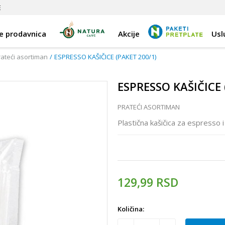
E
e prodavnica
Akcije
Usl
rateći asortiman
ESPRESSO KAŠIČICE (PAKET 200/1)
ESPRESSO KAŠIČICE 
PRATEĆI ASORTIMAN
Plastična kašičica za espresso 
129,99
RSD
Količina: