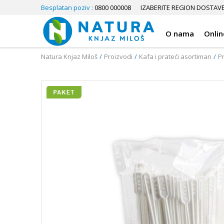
Besplatan poziv :
0800 000008
IZABERITE REGION DOSTAV
O nama
Onlin
Natura Knjaz Miloš
Proizvodi
Kafa i prateći asortiman
P