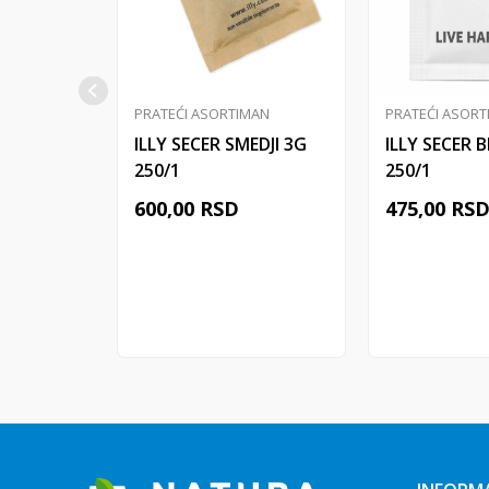
PRATEĆI ASORTIMAN
PRATEĆI ASORT
ILLY SECER SMEDJI 3G
ILLY SECER B
250/1
250/1
600,00
RSD
475,00
RS
Dodaj u korpu
Dodaj