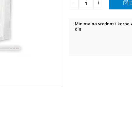
D
Minimalna vrednost korpe z
din