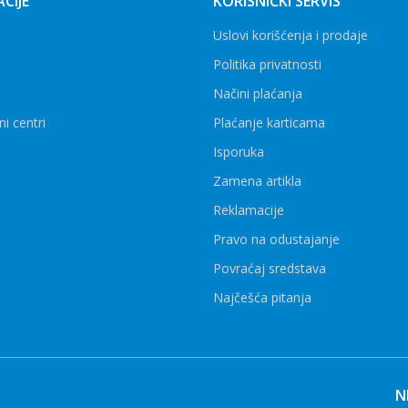
CIJE
KORISNIČKI SERVIS
Uslovi korišćenja i prodaje
Politika privatnosti
Načini plaćanja
ni centri
Plaćanje karticama
Isporuka
Zamena artikla
Reklamacije
Pravo na odustajanje
Povraćaj sredstava
Najčešća pitanja
N