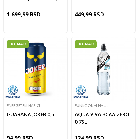
1.699,99
RSD
449,99
RSD
F
UNKCIONALNA VODA
ENERGETSKI NAPICI
GUARANA JOKER 0,5 L
AQUA VIVA BCAA ZERO
0,75L
94,99
RSD
124,99
RSD