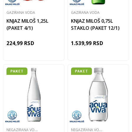
GAZIRANA VODA
GAZIRANA VODA
KNJAZ MILOŠ 1,25L
KNJAZ MILOŠ 0,75L
(PAKET 4/1)
STAKLO (PAKET 12/1)
224,99
RSD
1.539,99
RSD
N
EGAZIRANA VODA
N
EGAZIRANA VODA