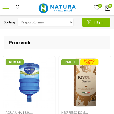
0
0
Sortiraj
Filteri
Proizvodi
A
QUA UNA 18,9L BALON
N
ESPRESSO KOMPATIBILNE KAPSULE