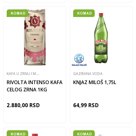
K
AFA U ZRNU I MLEVENA
GAZIRANA VODA
RIVOLTA INTENSO KAFA
KNJAZ MILOŠ 1,75L
CELOG ZRNA 1KG
2.880,00
RSD
64,99
RSD