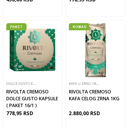
D
OLCE GUSTO KOMPATIBILNE KAPSULE
K
AFA U ZRNU I MLEVENA
RIVOLTA CREMOSO
RIVOLTA CREMOSO
DOLCE GUSTO KAPSULE
KAFA CELOG ZRNA 1KG
( PAKET 16/1 )
778,95
RSD
2.880,00
RSD