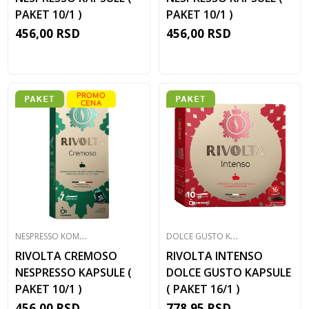
PAKET 10/1 )
PAKET 10/1 )
456,00
RSD
456,00
RSD
N
ESPRESSO KOMPATIBILNE KAPSULE
D
OLCE GUSTO KOMPATIBILNE KAPSULE
RIVOLTA CREMOSO
RIVOLTA INTENSO
NESPRESSO KAPSULE (
DOLCE GUSTO KAPSULE
PAKET 10/1 )
( PAKET 16/1 )
456,00
RSD
778,95
RSD